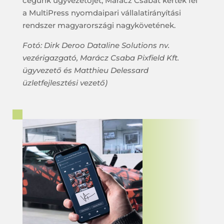
cégünk ügyvezetőjét, Marácz Csabát kérték fel
a MultiPress nyomdaipari vállalatirányítási
rendszer magyarországi nagykövetének.
Fotó: Dirk Deroo Dataline Solutions nv.
vezérigazgató, Marácz Csaba Pixfield Kft.
ügyvezető és Matthieu Delessard
üzletfejlesztési vezető)
