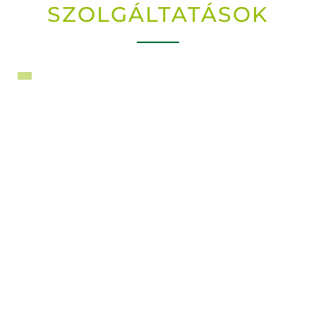
SZOLGÁLTATÁSOK

MultiPress – nyomdaipari
vállalatirányítási rendszer
A MultiPress a belga Dataline Solutions nv